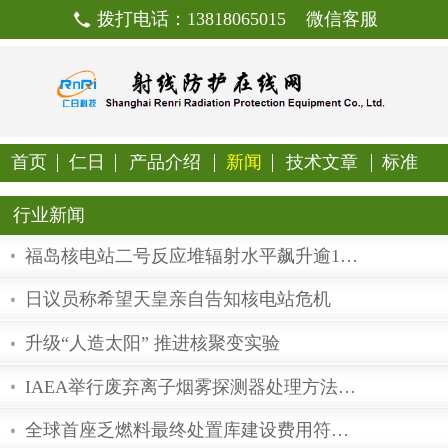
拨打电话：13818065015
首页
仁日
产品介绍
新闻
技
行业新闻
日议员称希望天皇亲自告知核电站危