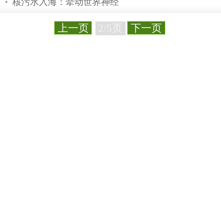
什么是反射
日本大饭核电站四号机将启动
中央第三环保督察组收到群众感谢来
启东环保公安跨界追缴危废