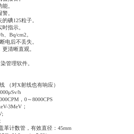
功能。
报警。
的碘125粒子。
实时指示。
、Bq/cm2。
，断电后不丢失。
，更清晰直观。
表面污染管理软件。
射线 （对X射线也有响应）
0μSv/h
M，0～8000CPS
eV-3MeV；
;
；
盖革计数管，有效直径：45mm