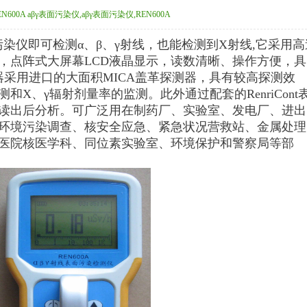
EN600A aβγ表面污染仪,aβγ表面污染仪,REN600A
表面污染仪即可检测α、β、γ射线，也能检测到X射线,它采用高
，点阵式大屏幕LCD液晶显示，读数清晰、操作方便，具
器采用进口的大面积MICA盖革探测器，具有较高探测效
和X、γ辐射剂量率的监测。此外通过配套的RenriCont
读出后分析。可广泛用在制药厂、实验室、发电厂、进出
环境污染调查、核安全应急、紧急状况营救站、金属处理
医院核医学科、同位素实验室、环境保护和警察局等部