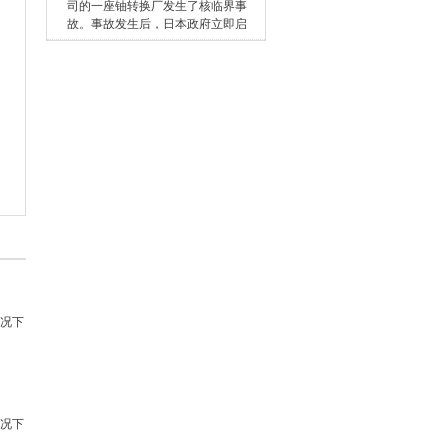
在一定方向上的一个总位移D。当
人口服或静脉注射某种放射性示踪
前为止专家们尚没有发现，准爸爸
司的一座铀转换厂发生了核临界事
电场发生变化的时候，粒子的总位
剂，使之进入人体后参与体内特定
准妈妈使用电脑会对宝宝的发育有
故。事故发生后，日本政府立即启
移D也跟着发
器官组织的循环和代谢，并不断地
什么不良影响。 电脑操作时其
动了全国应急响应系统，并成立了
放出射线。这样我们就可在体外用
周围可存在电磁辐射，包括X射
应急领导小组和专家评价组。该事
各种专用探测仪器追踪探查，以数
线、紫外线、可见光、红外线和特
故引起国际有关组织的关注，国际
字、图像、曲线或照片的形式显示
高频、高频、中频及极低频电磁
原子能机构立即派遣了几位专家到
出病人体内脏器的形态和功
场，也有静电场。但它发射的强度
事故现场进行了调查，事故主要原
都很微弱，远低于我国及国际现行
因是人为错误以及严重违背核安全
卫生规范要求的数值。 10年的
原则。根据事故后果，将这次事故
追踪调查显示，电脑的电磁辐射量
定级为4级，即事故后果仅限于厂区
对人体包括孕妇在内都是平安的对
内。 发生事故的工厂是日本JCO公
精子、卵子、受精卵、胚胎、胎儿
司所属的第三铀转化厂，9月30日上
也是平安的
午10点35分，该厂工人违反安全操
作程序，把富集度18.8%的铀溶液
（相当于含16公斤铀）直接倒入沉
淀槽中（沉淀槽容纳这一富集度铀
的最大操作量限定为2
情况下
情况下