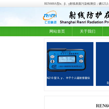
REN600A型α、β、γ射线表面污染检测仪；碘125,
网站首页
关于我们
REN