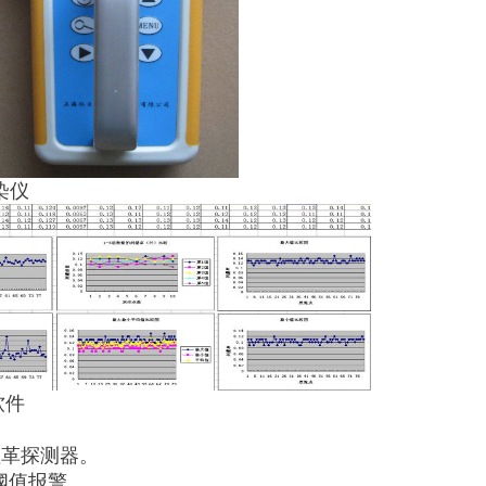
染仪
软件
盖革探测器。
阈值报警。