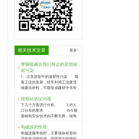
相关技术文章
更多>
警惕暗藏在我们身边的其他辐
射污染
1、注意居室中的放射性污染 随
着工业的发展，经常利用工业废渣
做建筑材料，可能造成建材中含有
一些放射性物质，经放射性衰变产
核电站选址问题
生了放射性气体及其子体产物，悬
浮于室内空气中，氛及其于体产物
下几个方面进行分析。 1.对人
放射出能量较高的a射线(粒子)，人
口分布的要求 当今随
若吸进这样的气体，即会照射人体
着核电安全技术的不断完善，核电
肺组织。如果长期受到照射，便容
站选址就要求靠近负荷中心附近而
易产生支气管炎和肺癌等疾病。另
电磁波的性质
且要尽量远离居民集中区。我国内
据国外报道，大多数家庭居室中自
陆地区的一些特征是人口相对沿海
电磁波频率低时，主要借由有形的
然出现的放射性气体氛，如果与烟
地区密度相对较小、且容易疏散人
导电体才能传递。原因是在低频的