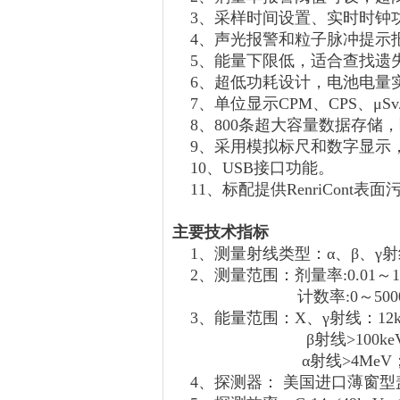
3、采样时间设置、实时时钟
4、声光报警和粒子脉冲提示
5、能量下限低，适合查找遗失
6、超低功耗设计，电池电量
7、单位显示CPM、CPS、μSv/h
8、800条超大容量数据存储
9、采用模拟标尺和数字显示
10、USB接口功能。
11、标配提供RenriCont
主要技术指标
1、测量射线类型：α、β、γ
2、测量范围：剂量率:0.01～100
计数率:0～500000CP
3、能量范围：X、γ射线：12k
β射线>100keV
α射线>4MeV
4、探测器： 美国进口薄窗型