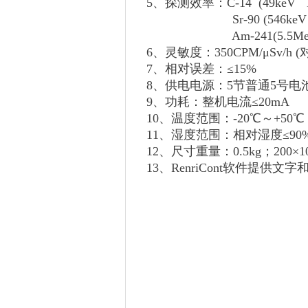
5、探测效率：C-14 (49keV 156
Sr-90 (546keV 2.3M
Am-241(5.5MeV α
6、灵敏度：350CPM/μSv/h (对
7、相对误差：≤15%
8、供电电源：5节普通5号电
9、功耗：整机电流≤20mA
10、温度范围：-20℃～+50℃
11、湿度范围：相对湿度≤90%(
12、尺寸重量：0.5kg；200×10
13、RenriCont软件提供文