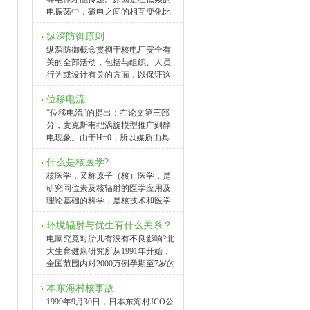
气混合，将会有致命的影响。氛是
群，内陆核电站的选址应要求：人
电振荡中，磁电之间的相互变化比
肺癌的一个致病因素。 另外，
口居住区评价应为厂址半径80km
较缓慢，其能量几乎全部返回原电
装修居室用的花岗岩及其它板石材
内，要调查人口分布，评价人口密
纵深防御原则
路而没有能量辐射出去；电磁波频
料也含有一定量的氛，特别是通风
度与中心城市状况20km半径为第二
率高时即可以在自由空间内传递，
纵深防御概念贯彻于核电厂安全有
不良时，可造成居室内放射性污染
圈;5km为限制区，即人口稀少区;厂
也可以束缚在有形的导电体内传
关的全部活动，包括与组织、人员
加重。经监测表明，室内氧气多在
区半径0.5km为非居住区，即隔离
递。在自由空间内传递的原因是在
行为或设计有关的方面，以保证这
通风不
区，严禁居民居住，只有厂内工作
高频率的电振荡中，磁电互变甚
些活动均置于重叠措施的防御之
人员出入。[/font] 2.对外部事件
快，能量不可能全部返回原振荡电
位移电流
下，即使有一种故障发生，它将由
的要 核电厂厂址应远
路，于是电能、磁能随着电场与磁
适当的措施探测、补偿或纠正。核
“位移电流”的提出：在论文第三部
离一些危险品的生产、贮存和
场的周期变化以电磁波的形式向空
电厂的设计、建造和运行均采用纵
分，麦克斯韦把涡旋模型推广到静
间传播出去，不需要介质也能向外
深防御的原则，从设备、措施上提
电现象。由于H=0，所以媒质由具
传递能量，这就是一种辐射。举例
供多等级的重叠保护，以确保核电
有弹性的静止的涡旋管和粒子层组
来说，太阳与地球之间的距离非常
厂功率得到有效控制，燃料组件充
什么是核医学?
成。当媒质处于电场中时，粒子层
遥远，但在户外时，我们仍然能感
分冷却，放射性物质有效地包容起
将受到电力E的作用而发生位移，并
核医学，又称原子（核）医学，是
受到和煦阳光的光与热，这就好比
来不发生泄漏。纵深防御原则一般
给涡旋管以切向力使之发生形变。
研究同位素及核辐射的医学应用及
是“电磁辐射借由辐射现象传递能
包括五道防线：§ 第一道防线精心
形变的涡旋管则因内部的弹性张力
理论基础的科学，是核技术和医学
量”的原理一样。电磁波为
设计、制造、施工，确保核电站有
而对粒子层施以大小相等方向相反
相结合的一门新兴学科，也是人类
精良的硬件环境。建立周密的程
的作用力，当两力平衡时，粒子处
环境辐射与优生有什么关系？
和平利用原子能的一个重要方面。
序，严格的制度，人人注意和关心
于静止状态。这时电场能在媒质中
核医学仪器核医学仪器 核
电脑究竟对胎儿有没有不良影响?北
安全，有完备的软件环境。§ 第二
转变为弹性势能。对于绝缘介质，
医学的任务是用核技术诊断、治疗
大生育健康研究所从1991年开始，
道防线加强运行管理和监督，及时
麦克斯韦进一步假设：受到电力作
和研究疾病。核医学诊断技术包括
全国范围内对2000万例孕期至7岁的
正确处理不正常情况，
用的绝缘介质，它的粒子将处于极
脏器显像、功能测定和体外放射免
儿童进行跟踪，寻找我国新生儿出
化状态，虽然粒子不能自由运动，
疫分析。在进行脏器显像和/或功能
本东海村核事故
生缺陷的影响因素和预防措施，其
但电力对整个介质的影响是引起电
测定时，医生根据检查目的，给病
中将使用电脑列为调查的一项。目
1999年9月30日，日本东海村JCO公