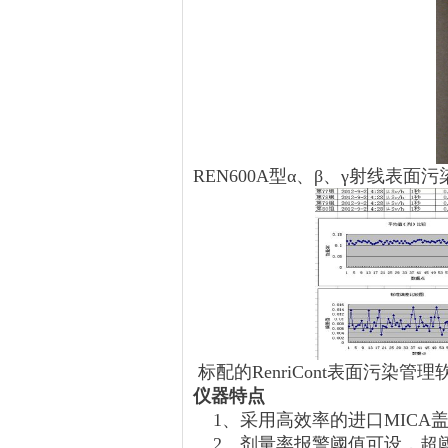
REN600A型α、β、γ射线表面污
标配的RenriCont表面污染管理
仪器特点
1、采用高效率的进口MICA
2、剂量率报警阈值可设，超