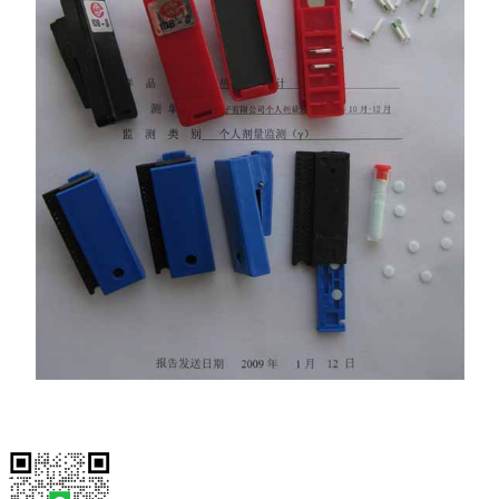
D、高灵敏度：比 LiF(Mg.Ti) 高 30-
E 、重复性好： 50-100 次
于± 5%
F 、探测阈：约为 20 × 10 -8
G 、线性范围： 0.01mGy -1
H 、分散性：≤± 2.5%