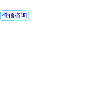
测效率，可进行α、
REN500H辐射防
测和X、γ辐射剂
量(率)仪是监测各
场所的辐射剂量率
足《环境地表γ辐射
查看详情
中高剂量部分的要
REN500T 伸缩
高能γ射线外，还能
准确的测量，具有
性。此外通过配套的Re
REN500T是手
量管理软件可将存
X、γ辐射剂量率。
环境γ辐射的监测工
长杆，可用于测量
查看详情
较强放射性存在的
REN310 立柱式
提供有效保护。此
RenRiRate辐射
REN310型立柱
要用于放射性监测