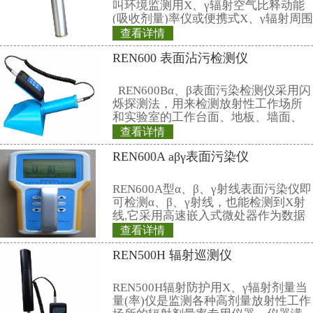
(3) 中子 + X、γ 射线个人剂量监测
中子射线部分：
A 、IDB- Ⅲ型热释光剂量盒 ，60×2
B、 6LiF(Mg.Cu.P)玻璃管， φ 2.0 ×
7LiF(Mg.Cu.P)玻璃管， φ 2.0 × 
C 、nHp(10) 能响 : 热中子 --20Me
D、其他参数与第（1）小项一致。
χ、γ射线参数请见本节第（1）小
(4) 中子 + β + X、γ 射线个人剂
请参见第（1）（2）（3）小项。