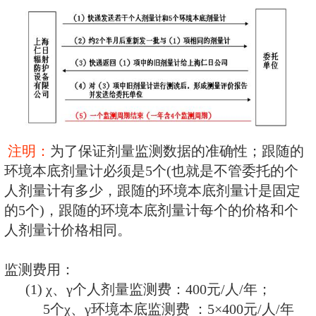
(3) 中子 + X、γ射线
(4) 中子 + β + X、γ
测
(5)环境热释光剂量
业务流程：