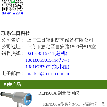
(2) β + X、γ射线个人剂量监测
β射线部分：
A 、指环剂量盒。
B、LiF(Mg.Cu.P) 薄膜探测器 φ 5.
C 、β Hp(0.07) 能响 :0.3MeV-2.3Me
D、其他参数与第（1）小项一致。
χ、γ射线参数请见本节第（1）小