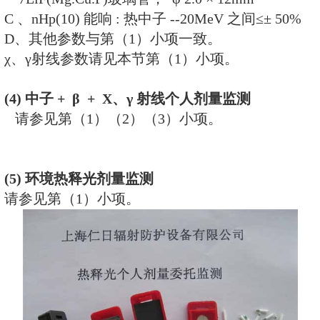
范》
监测工具标准
：
《GB10264－88个人和环境监测
量系统》
热释光剂量计介绍：
(
1) X、γ射线个人剂量监测
A 、IDB- Ⅲ型热释光剂量盒 ，60×2
B、LiF(Mg.Cu.P) 玻璃管探测器 ，Φ 
C 、χ、γ Hp(10) 能响：在 15KeV-1
20%