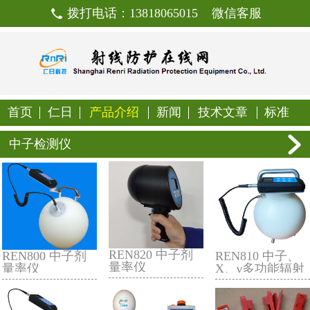
拨打电话：13818065015
首页
仁日
产品介绍
新闻
技
中子检测仪