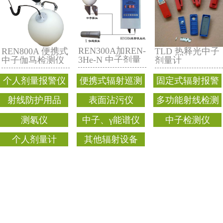
REN820 中子剂
REN800 中子剂
量率仪
量率仪
REN300A加REN-
REN800A 便携式
3He-N 中子剂量
中子伽马检测仪
当量率仪
个人剂量报警仪
便携式辐射巡测