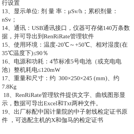
9、电池电量实时显示。
10、标配：RenRiRate辐射剂量管
技术规格：
1、测量类型：中子射线； X、γ射
2、探测器： 进口He-3正比计数器
3、中子测量范围：
剂量率：0.1μSv/h ~100mSv/h
累积剂量：0.01μSv ～10Sv
4、X、γ测量范围：
剂量率：0.1～100mSv/h（可选配