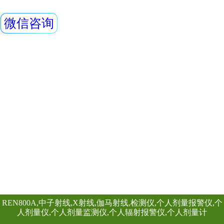
辐射 严禁进入” 
格：4.5cm*100
有三叶符警示符号和
查看详情
业探伤、石油勘探
RenriDecayPoo
线装置的场所中需
区和管理
为了加强对放射性
管理，保障人体健
据《中华人民共和
法》《电离辐射防
查看详情
本标准》《 医用放
护管理》等相关法
考虑人为操作失误
排放后可能引发的