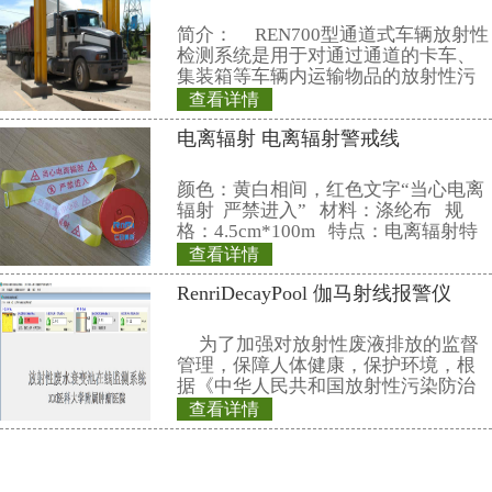
7.8Kg
18、RenRiRate管理软件提供文
示，数据可导出Excel和Txt两种文
19、出厂标配中国计量院的中子射
件
，可选配主机的X和伽马的检定