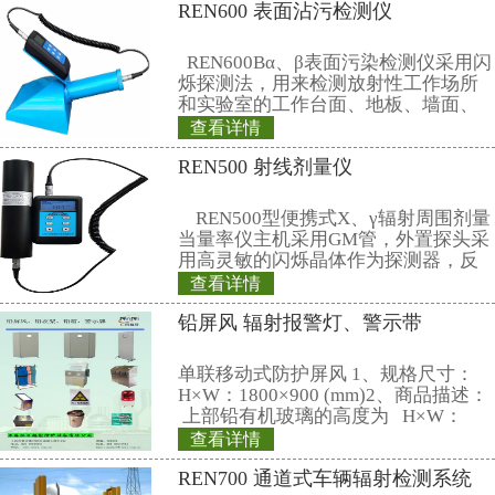
12、报 警 阈： 0.25、2.5、10、20
行设置
13、显示单位: 剂 量 率：μSv/h
nSv；
14、通讯：USB通讯接口，仪器可
据，并可导出到RenRiRate管理软件
15、使用环境：温度-20℃～+50℃
35℃温度下)≤90％
16、电源和功耗：4节标准5号电
池）整机耗电≤120mW
17、重量和尺寸：约 300×250×245