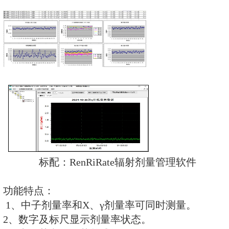
REN800A型中子、X、γ
量(率)仪