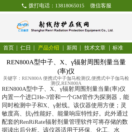
拨打电话：13818065015
首页
仁日
产品介绍
新闻
技
REN800A型中子、X、γ辐
(率)仪
关键字：REN800A 便携式中子伽马检测
测仪,REN800A
REN800A型中子、X、γ辐射周围剂