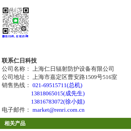
累积剂量：0.01μSv～10Sv
5、相对固有误差：≤±15%
6、中子慢化材料：聚乙烯球
7、角响应：<±20%
8、能量范围：中子：0.025eV～16
γ：25keV～3 MeV
9、灵敏度：中子：大约 1.4 CPS/μS
γ：80 CPM /μSv/h
10、中子探测器的伽玛抑制率：≥10000
Sv/h, Cs-137)
11、探测器分布：中子球中含3He
器主机内置GM管X、γ探测器。