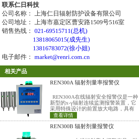
≤±20% 。
6、报警阈值：剂量率超过2.5μSv
量超过25mSv报警,均可自行设置。
7、测量显示：剂量率每秒显示，
每隔10s，15s····90s显示
8、电池报警：电池电压小于1.6V
电池。
9、使用环境：-10℃ ~ +45℃。
10、仪器功耗：≤2mW (仪器采用两
11、外形尺寸：长×宽×厚 = 95mm×
。