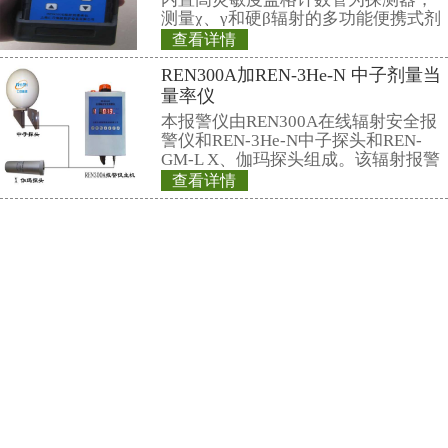
销售热线：
021-69515711(总机)
13818065015(成先生)
13816783072(徐小姐)
电子邮件：
market@renri.com.cn
相关产品
REN300A 辐射
REN300A在线辐
新型的x-γ辐射连
采用特殊设计的前
灵敏度高、操作方
查看详情
阈值报警等特点，能