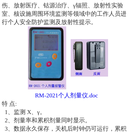
器。主要用于监测
X射线、γ射线
。
所的剂量当量率和累积剂量，更换
历、时间及累积数据能永久保存。
指标符合国家标准和国际标准，广
电站、加速器、同位素应用、工业X
伤、放射医疗、钴源治疗、γ辐照
室、核设施周围环境监测等领域中
行个人安全防护监测及放射性提示