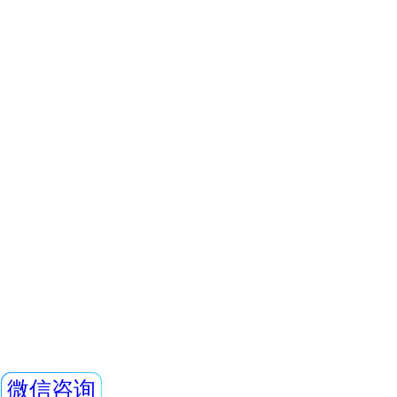
测效率，可进行α、
REN400型多功
测和X、γ辐射剂
置高灵敏度盖格计
接不同类型的探头来
γ射线，高剂量χ、γ
查看详情
中子射线的检测。
REN500E 辐射剂
测仪，能显示工作
动连续测量和记录2
数据，更换
REN500E型X、
内置高灵敏度盖格
测量χ、γ和硬β辐
量率仪。作为辐射
查看详情
作场所的剂量当量
REN300A加REN-
动连续测量和记录16
数据，更换电池时
量率仪
测数据能永久
本报警仪由REN30